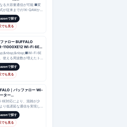
 Wi-Fi7
なる大容量通信が可能 ■変
e/ax/ac/n/a/g/b
式が従来までの1K-QAMか
29+5764+688Mbps
K-QAMに改善され、通信効
mazonで探す
V6対応 EasyMesh対応
向上。近距離での通信速度
-18000BE10P/D
 ■MLO効果最大化・送受信
天でも見る
向上のための6GHz/…
ファロー BUFFALO
-11000XE12 Wi-Fi 6E
x
p;&nbsp;&nbsp;■Wi-Fi 6E
3+4803+1147Mbps
、使える周波数が増えたト
v6 トライバンド対応 Wi-Fi
バンドルーター
mazonで探す
ー AirStation WAN、
z/5GHz/2.4GHzの3つの周
x1 10Gbps対応
帯に対応■6GHz/5GHzに
天でも見る
11000XE12
FFALO｜バッファロー Wi-
ルーター
3+4803+1147Mbps
-Fi 6E対応により、混雑が少
rStation(ネット脅威ブロッ
より低遅延な通信を実現し
2対応・フラッグシップモ
。また、トライバンド対応
mazonで探す
) チタニウムグレー WXR-
台数接続に強く、Wi-Fi
00XE12 [Wi-Fi 6E(ax)
iance標準規格「Wi-Fi
天でも見る
v6対応]
yMesh（…