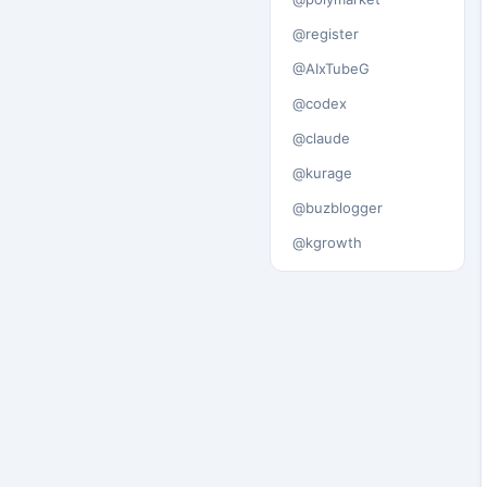
@register
@AIxTubeG
@codex
@claude
@kurage
@buzblogger
@kgrowth