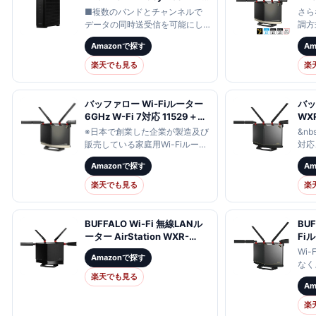
ルーター 親機 Wi-Fi7
ーター
■複数のバンドとチャンネルで
さら
11be/11ax
11b
データの同時送受信を可能にし
調方
5765+2882+688Mbps
115
たMLOに対応し、より高速なデ
ら4
Amazonで探す
A
IPv6 対応 有線 10Gbps AIセ
IP
ータ通信、大容量のファイルの
率が
キュリティ搭載
WXR
高速ダウンロードが可能になり
向上
楽天でも見る
楽
ました。本製品のMLOは
感度
「2.4GHz…
バッファロー Wi-Fiルーター
バッ
6GHz W-Fi 7対応 11529＋
WXR
5764＋688Mbps
11a
※日本で創業した企業が製造及び
&nbs
WXR18000BE10P
480
販売している家庭用Wi-Fiルータ
対応
AirStation BUFFALO Wi-Fi 7
IP
ーとして。2024年1月9日(火)時
ライ
Amazonで探す
A
対応トライバンドルーター フ
ルータ
点、Wi-Fi Alliance Product
6GH
ラッグシップモデル 無線LAN
LAN
Finderの確認に基づくメー…
波数
楽天でも見る
楽
ルーター
WXR
お…
11be/ax/ac/n/a/g/b【送料無
料】【KK9N0D18P】
BUFFALO Wi-Fi 無線LANル
BU
ーター AirStation WXR-
Fi
5700AX7S
480
Wi
Amazonで探す
Ai
なく
カー
楽天でも見る
ます
A
デル
で多
110
all
楽
/IP
Eas