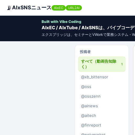
📡
AIxSNSニュース
AIxEC
URL2AI
Built with Vibe Coding
AIxEC / AIxTube / AIxSNSは、バ
エクスブリッジは、セミナーとVWorkで業務システム・
投稿者
すべて（動画告知除
1
く）
@xb_bittensor
@oss
@osszenn
@ainews
@aitech
@finreport
@polymarket