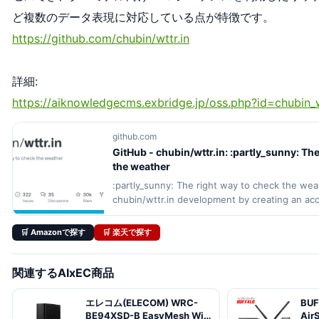
ど複数のデータ表現に対応している点が特徴です。
https://github.com/chubin/wttr.in
詳細:
https://aiknowledgecms.exbridge.jp/oss.php?id=chubin_w
github.com
GitHub - chubin/wttr.in: :partly_sunny: Th
the weather
:partly_sunny: The right way to check the wea
chubin/wttr.in development by creating an ac
🛒 Amazonで探す
🛒 楽天で探す
関連するAIxEC商品
エレコム(ELECOM) WRC-
BU
BE94XSD-B EasyMesh WiFi
Air