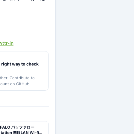
ttr-in
e right way to check
ther. Contribute to
count on GitHub.
FFALO バッファロー
Station 無線LAN Wi-fiル