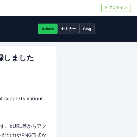
X でログイン
セミナー
VWork
Blog
を登録しました
at supports various
す。cURL等からアク
チな出力やPNG形式な