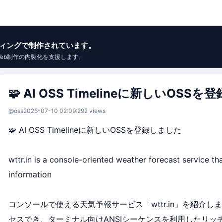
イブコーディングで制作されています。
Web制作の内製化を支援します。
🧩 AI OSS Timelineに新しいOSS
@oss
2026-07-10 02:09:29
2 views
🧩 AI OSS Timelineに新しいOSSを登録しました
wttr.in is a console-oriented weather forecast service th
information
コンソールで使える天気予報サービス「wttr.in」を紹介しま
セスでき、ターミナル向けANSIシーケンスを利用したリッ