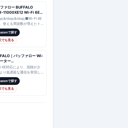
ファロー BUFFALO
-11000XE12 Wi-Fi 6E
x
p;&nbsp;&nbsp;■Wi-Fi 6E
3+4803+1147Mbps
、使える周波数が増えたト
v6 トライバンド対応 Wi-Fi
バンドルーター
mazonで探す
ー AirStation WAN、
z/5GHz/2.4GHzの3つの周
x1 10Gbps対応
帯に対応■6GHz/5GHzに
天でも見る
11000XE12
FFALO｜バッファロー Wi-
ルーター
3+4803+1147Mbps
-Fi 6E対応により、混雑が少
rStation(ネット脅威ブロッ
より低遅延な通信を実現し
2対応・フラッグシップモ
。また、トライバンド対応
mazonで探す
) チタニウムグレー WXR-
台数接続に強く、Wi-Fi
00XE12 [Wi-Fi 6E(ax)
iance標準規格「Wi-Fi
天でも見る
v6対応]
yMesh（…
wlife_campaign_h】