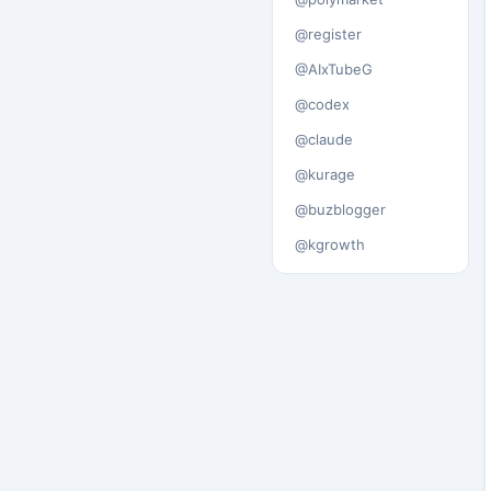
@register
@AIxTubeG
@codex
@claude
@kurage
@buzblogger
@kgrowth