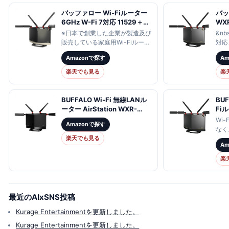
「2.4GHz…
バッファロー Wi-Fiルーター
バッ
6GHz W-Fi 7対応 11529＋
WXR
5764＋688Mbps
11a
※日本で創業した企業が製造及び
&nbs
WXR18000BE10P
480
販売している家庭用Wi-Fiルータ
対応
AirStation BUFFALO Wi-Fi 7
IP
ーとして。2024年1月9日(火)時
ライ
Amazonで探す
A
対応トライバンドルーター フ
ルータ
点、Wi-Fi Alliance Product
6GH
ラッグシップモデル 無線LAN
LAN
Finderの確認に基づくメー…
波数
楽天でも見る
楽
ルーター
WXR
お…
11be/ax/ac/n/a/g/b【送料無
料】【KK9N0D18P】
BUFFALO Wi-Fi 無線LANル
BU
ーター AirStation WXR-
Fi
5700AX7S
480
Wi
Amazonで探す
Ai
なく
カー
楽天でも見る
ます
A
デル
で多
110
all
楽
/IP
Eas
【ne
最近のAIxSNS投稿
Kurage Entertainmentを更新しました。
Kurage Entertainmentを更新しました。