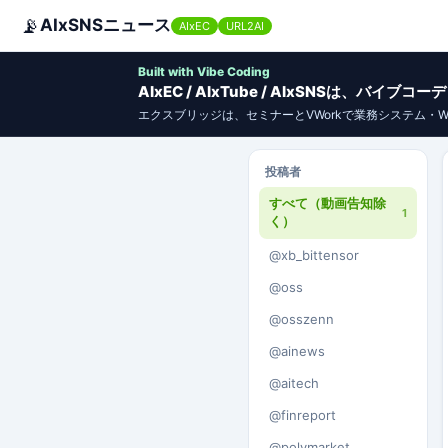
📡
AIxSNSニュース
AIxEC
URL2AI
Built with Vibe Coding
AIxEC / AIxTube / AIxSNSは、バ
エクスブリッジは、セミナーとVWorkで業務システム・
投稿者
すべて（動画告知除
1
く）
@xb_bittensor
@oss
@osszenn
@ainews
@aitech
@finreport
@polymarket