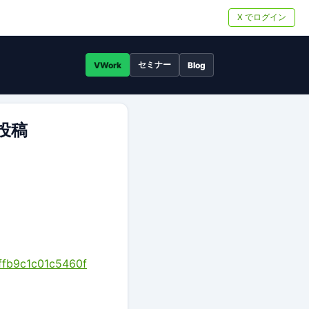
X でログイン
セミナー
VWork
Blog
s投稿
1ffb9c1c01c5460f