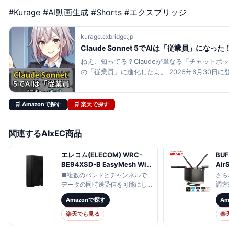
#Kurage #AI動画生成 #Shorts #エクスブリッジ
kurage.exbridge.jp
Claude Sonnet 5でAIは「従業員」になった！ 
ねえ、知ってる？Claudeが単なる「チャットボ
の「従業員」に進化したよ。 2026年6月30日に登場し
5。これが今年、ビジネスオーナーにとって最大の
由を解説するね。 キーワードは「エージェンティ
だ答えるだけじゃな…
🛒 Amazonで探す
🛒 楽天で探す
関連するAIxEC商品
エレコム(ELECOM) WRC-
BU
BE94XSD-B EasyMesh WiFi
Air
ルーター 親機 Wi-Fi7
ーター
■複数のバンドとチャンネルで
さら
11be/11ax
11b
データの同時送受信を可能にし
調方
5765+2882+688Mbps
115
たMLOに対応し、より高速なデ
ら4
Amazonで探す
A
IPv6 対応 有線 10Gbps AIセ
IP
ータ通信、大容量のファイルの
率が
キュリティ搭載
WXR
高速ダウンロードが可能になり
向上
楽天でも見る
楽
ました。本製品のMLOは
感度