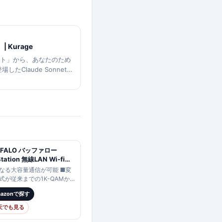
| Kurage
ット」から、あなたのため
たClaude Sonnet
AIアップデートになる理
ック」。つまり、AIがた
FFALO バッファロー
Station 無線LAN Wi-fiル
 Wi-Fi7
なる大容量通信が可能 ■変
e/ax/ac/n/a/g/b
式が従来までの1K-QAMか
29+5764+688Mbps
K-QAMに改善され、通信効
mazonで探す
V6対応 EasyMesh対応
向上。近距離での通信速度
-18000BE10P/D
 ■MLO効果最大化・送受信
天でも見る
向上のための6GHz/…