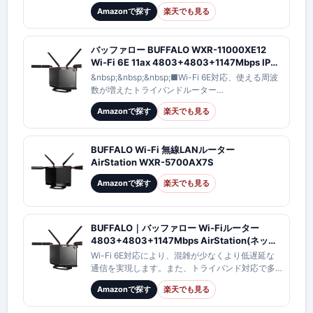
モデル 無線LANルーター
Wi-Fi Alliance Product Finderの確認に基づくメ
Amazonで探す
楽天でも見る
11be/ax/ac/n/a/g/b【送料無料】
ー…
【KK9N0D18P】
バッファロー BUFFALO WXR-11000XE12
Wi-Fi 6E 11ax 4803+4803+1147Mbps IPv6
トライバンド対応 Wi-Fiルーター AirStation
&nbsp;&nbsp;&nbsp;■Wi-Fi 6E対応、使える周波
WAN、LANx1 10Gbps対応 WXR11000XE12
数が増えたトライバンドルーター
6GHz/5GHz/2.4GHzの3つの周波数帯に対応
Amazonで探す
楽天でも見る
■6GHz/5GHzにお…
BUFFALO Wi-Fi 無線LANルーター
AirStation WXR-5700AX7S
Amazonで探す
楽天でも見る
BUFFALO｜バッファロー Wi-Fiルーター
4803+4803+1147Mbps AirStation(ネット
脅威ブロッカー2対応・フラッグシップモデル)
Wi-Fi 6E対応により、混雑が少なくより低遅延な
チタニウムグレー WXR-11000XE12 [Wi-Fi
通信を実現します。また、トライバンド対応で多
6E(ax) /IPv6対応]【newlife_campaign_h】
台数接続に強く、Wi-Fi alliance標準規格「Wi-Fi
Amazonで探す
楽天でも見る
EasyMesh（…