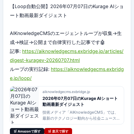
【Loop自動公開】2026年07月07日のKurage AIショ
ート動画最新ダイジェスト
AIKnowledgeCMSのエージェントループが収集→生
成→検証→公開まで自律実行した記事です🤖
記事:
https://aiknowledgecms.exbridge.jp/articles/
digest-kuragev-20260707.html
ループの実行記録:
https://aiknowledgecms.exbridg
e.jp/loop/
aiknowledgecms.exbridge.jp
2026年07月07日のKurage AIショート
動画最新ダイジェスト
技術メディア「AIKnowledgeCMS」では、
最新のテクノロジー動向から社会ニュースま
でを網羅したKurage AIショート動画をお届
けしています。本日は新しく公開された全10
🛒 Amazonで探す
🛒 楽天で探す