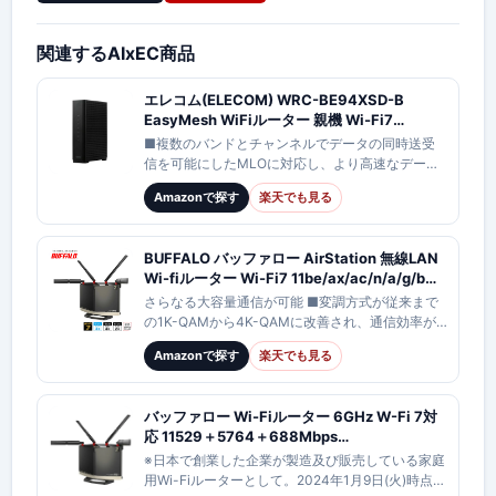
本の動画ダイジェストをご紹介します。
関連するAIxEC商品
エレコム(ELECOM) WRC-BE94XSD-B
EasyMesh WiFiルーター 親機 Wi-Fi7
11be/11ax 5765+2882+688Mbps IPv6 対応
■複数のバンドとチャンネルでデータの同時送受
有線 10Gbps AIセキュリティ搭載
信を可能にしたMLOに対応し、より高速なデータ
通信、大容量のファイルの高速ダウンロードが可
Amazonで探す
楽天でも見る
能になりました。本製品のMLOは「2.4GHz…
BUFFALO バッファロー AirStation 無線LAN
Wi-fiルーター Wi-Fi7 11be/ax/ac/n/a/g/b
11529+5764+688Mbps IPV6対応
さらなる大容量通信が可能 ■変調方式が従来まで
EasyMesh対応 WXR-18000BE10P/D
の1K-QAMから4K-QAMに改善され、通信効率が
向上。近距離での通信速度向上 ■MLO効果最大
Amazonで探す
楽天でも見る
化・送受信感度向上のための6GHz/…
バッファロー Wi-Fiルーター 6GHz W-Fi 7対
応 11529＋5764＋688Mbps
WXR18000BE10P AirStation BUFFALO Wi-
※日本で創業した企業が製造及び販売している家庭
Fi 7対応トライバンドルーター フラッグシップ
用Wi-Fiルーターとして。2024年1月9日(火)時点、