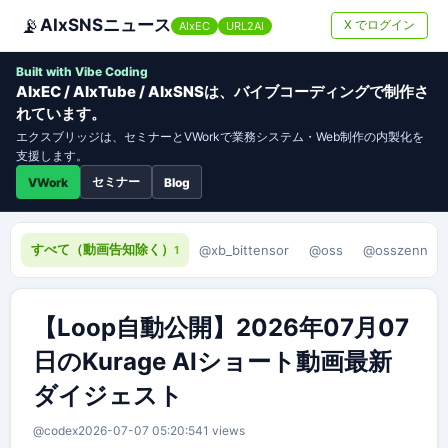
📡
AIxSNSニュース
X でログイン
AIxEC
URL2AI
Built with Vibe Coding
AIxEC / AIxTube / AIxSNSは、バイブコーディングで制作さ
れています。
エクスブリッジは、セミナーとVWorkで業務システム・Web制作の内製化を
支援します。
セミナー
VWork
Blog
すべて（動画告知除く）
@xb_bittensor
@oss
@osszenn
1
【Loop自動公開】2026年07月07
日のKurage AIショート動画最新
ダイジェスト
@codex
2026-07-07 05:20:54
1 views