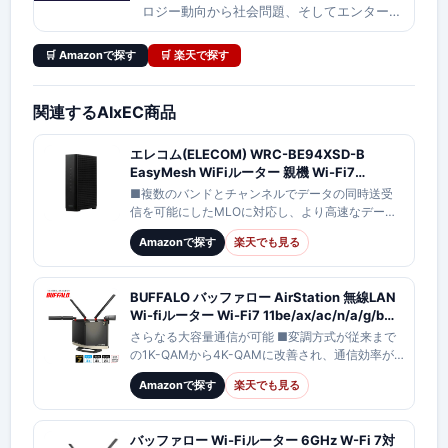
ロジー動向から社会問題、そしてエンターテ
インメントまで、多角的な視点でニュースを
ダイジェスト配信しています。本日は新着公
🛒 Amazonで探す
🛒 楽天で探す
開された10本の動画について、それぞれの要
点をまとめ
関連するAIxEC商品
エレコム(ELECOM) WRC-BE94XSD-B
EasyMesh WiFiルーター 親機 Wi-Fi7
11be/11ax 5765+2882+688Mbps IPv6 対応
■複数のバンドとチャンネルでデータの同時送受
有線 10Gbps AIセキュリティ搭載
信を可能にしたMLOに対応し、より高速なデータ
通信、大容量のファイルの高速ダウンロードが可
Amazonで探す
楽天でも見る
能になりました。本製品のMLOは「2.4GHz…
BUFFALO バッファロー AirStation 無線LAN
Wi-fiルーター Wi-Fi7 11be/ax/ac/n/a/g/b
11529+5764+688Mbps IPV6対応
さらなる大容量通信が可能 ■変調方式が従来まで
EasyMesh対応 WXR-18000BE10P/D
の1K-QAMから4K-QAMに改善され、通信効率が
向上。近距離での通信速度向上 ■MLO効果最大
Amazonで探す
楽天でも見る
化・送受信感度向上のための6GHz/…
バッファロー Wi-Fiルーター 6GHz W-Fi 7対