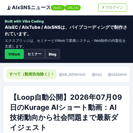
📡
AIxSNSニュース
X でログイン
AIxEC
URL2AI
Built with Vibe Coding
AIxEC / AIxTube / AIxSNSは、バイブコーディングで制作さ
れています。
エクスブリッジは、セミナーとVWorkで業務システム・Web制作の内製化を
支援します。
セミナー
VWork
Blog
すべて（動画告知除く）
@xb_bittensor
@oss
@osszenn
1
【Loop自動公開】2026年07月09
日のKurage AIショート動画：AI
技術動向から社会問題まで最新ダ
イジェスト