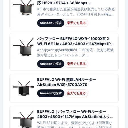
応 11529＋5764＋688Mbps
WXR18000BE10P AirStation BUFFALO Wi-
※日本で創業した企業が製造及び販売している家庭
Fi 7対応トライバンドルーター フラッグシップ
用Wi-Fiルーターとして。2024年1月9日(火)時点、
モデル 無線LANルーター
Wi-Fi Alliance Product Finderの確認に基づくメ
Amazonで探す
楽天でも見る
11be/ax/ac/n/a/g/b【送料無料】
ー…
【KK9N0D18P】
バッファロー BUFFALO WXR-11000XE12
Wi-Fi 6E 11ax 4803+4803+1147Mbps IPv6
トライバンド対応 Wi-Fiルーター AirStation
&nbsp;&nbsp;&nbsp;■Wi-Fi 6E対応、使える周波
WAN、LANx1 10Gbps対応 WXR11000XE12
数が増えたトライバンドルーター
6GHz/5GHz/2.4GHzの3つの周波数帯に対応
Amazonで探す
楽天でも見る
■6GHz/5GHzにお…
BUFFALO Wi-Fi 無線LANルーター
AirStation WXR-5700AX7S
Amazonで探す
楽天でも見る
BUFFALO｜バッファロー Wi-Fiルーター
4803+4803+1147Mbps AirStation(ネット
脅威ブロッカー2対応・フラッグシップモデル)
Wi-Fi 6E対応により、混雑が少なくより低遅延な
チタニウムグレー WXR-11000XE12 [Wi-Fi
通信を実現します。また、トライバンド対応で多