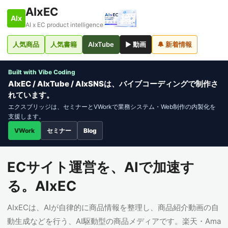
AIxEC
AIx
AI x EC product intelligence
人気商品
人気書籍
AIxTube
▶ 動画
🔔 新着情報
Built with Vibe Coding
AIxEC / AIxTube / AIxSNSは、バイブコーディングで制作さ
れています。
エクスブリッジは、セミナーとVWorkで業務システム・Web制作の内製化を
支援します。
VWork
セミナー
Blog
ECサイト運営を、AIで加速す
る。AIxEC
AIxECは、AIが自律的に商品情報を整理し、商品紹介動画の自
動生成などを行う、AI駆動型の商品メディアです。楽天・Ama