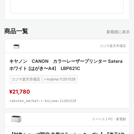
m■画素数:200万画素■フォーカス:手動■インター
フェース:USB2.0 Aタイプコネクタオス■ビデオフ
ォーマット:YUY2 MJPEG■ビデオ解像度:最大1920
x1080■画角:150度■最低照度:30LUX以上■消費電
商品一覧
新着順に表示
力:最大200mA■マイク:あり■絞り・明るさ・コン
トラスト:自動調整■最短接写距離:3cm■ホワイトバ
コジマ楽天市場店
ランス:自動■フレームレート:最大30fps■ケーブル
長 :3m■対応OS Windows:10, 8.1, 8, 7■対応OS ma
キヤノン CANON カラーレーザープリンター Satera
c:macOS 10.12〜10.15、OS X 10.8〜10.11■付属品:
ホワイト [はがき〜A4] LBP621C
取扱説明書●こちらの商品は、即日発送対象外とな
コジマ楽天市場店
r-kojima:11201529
ります●こちらの商品は、ご注文をいただいてメー
¥21,780
カーへ発注を行いますので、お届けまでに3日〜5日
かかります。予めご了承の上、余裕を持ったご注文
rakuten_market:r-kojima:11201529
をお願いいたします。詳しい納期につきましては、
サポートセンター(03-5812-4584)までお問い合わ
イーベストPC・家電館
せください。