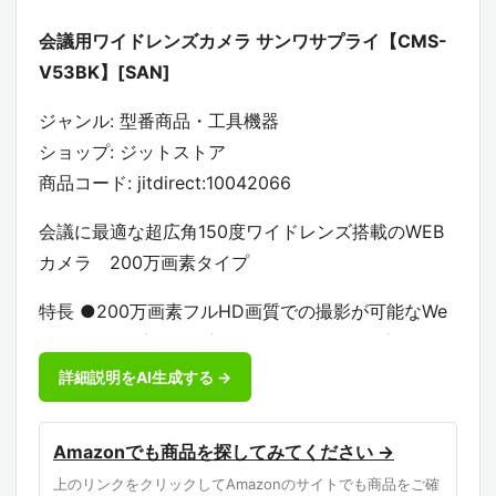
会議用ワイドレンズカメラ サンワサプライ【CMS-
V53BK】[SAN]
ジャンル: 型番商品・工具機器
ショップ: ジットストア
商品コード: jitdirect:10042066
会議に最適な超広角150度ワイドレンズ搭載のWEB
カメラ 200万画素タイプ
特長 ●200万画素フルHD画質での撮影が可能なWe
bカメラ●超広角150度レンズを採用で、幅広い範囲
の撮影が可能です●少し離れた場所でも使える3mの
詳細説明をAI生成する →
ロングケーブルを採用。カメラの取り回しが便利で
す。●USBビデオクラス（UVC）対応でなのでドラ
Amazonでも商品を探してみてください →
イバ不要。PCに接続するだけで動作します●ノート
上のリンクをクリックしてAmazonのサイトでも商品をご確