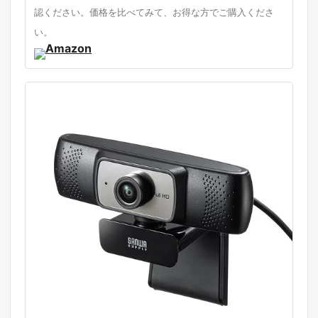
パソコンやデスクトップPCのディスプレイに取付可
認ください。価格を比べてみて、お得な方でご購入くださ
能なスタンド●カメラ用三脚穴を内蔵。市販のカメ
い。
ラ用三脚に取り付けできます●カメラ本体にマイク
を内蔵。ヘッドフォンなしでもビデオチャットが楽
しめます。●USB2.0対応で動画がスムーズに動きま
す。●SKYPEなどの各種ビデオチャットに対応。※
インターネット接続の際にルーター、ファイヤーウ
ォールをご使用の場合、ビデオチャット等のインタ
ーネットを利用した機能が使用できない場合があり
ます。※弊社ではUSBカメラ本体のみサポートしてお
ります。Skypeなどのビデオチャットソフトウェア
のサポートは一切行っておりません。システム要件
●Intel Core 2 Duo 2.4GHz以上●2GBMB以上のメ
モリ●1GB以上のハードディスク空き容量●USBポ
ートに1つの空き 概要 ■センサー:CMOSセンサー■
センサーサイズ:1/4.5インチ■レンズ:F1.75 f=2.5m