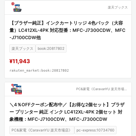
楽天ブックス
【ブラザー純正】インクカートリッジ 4色パック（大容
量）LC412XL-4PK 対応型番：MFC-J7300CDW、MFC
-J7100CDW他
楽天ブックス
book:20817802
¥11,943
rakuten_market:book:20817802
PC&家電《CaravanYU 楽天市場店》
＼4％OFFクーポン配布中／【お得な2個セット】ブラザ
ー プリンター 純正 インク LC412XL-4PK 2個セット 対
象機種：MFC-J7100CDW、MFC-J7300CDW
PC&家電《CaravanYU 楽天市場店》
pc-express:10734760