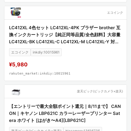
エコインク
LC412XL 4色セット LC412XL-4PK ブラザー brother 互
換インクカートリッジ【純正同等品質/全色顔料】大容量
LC412XL-BK LC412XL-C LC412XL-M LC412XL-Y 対応
プリンター MFC-J7100CDW MFC-J7300CDW 高品質
エコインク
inkdiy:10015961
顔料インク 互換インク
¥5,980
rakuten_market:inkdiy:10015961
楽天ビック(ビックカメラ×楽天)
【エントリーで最大全額ポイント還元｜8/11まで】 CAN
ON｜キヤノン LBP621C カラーレーザープリンター Sat
era ホワイト [はがき〜A4][LBP621C]
楽天ビック(ビックカメラ×楽天)
biccamera:13616735