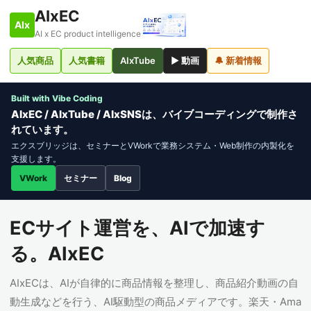
AIxEC
AIx
AI x EC product intelligence
人気商品
人気書籍
AIxTube
▶ 動画
🔔 新着情報
Built with Vibe Coding
AIxEC / AIxTube / AIxSNSは、バイブコーディングで制作さ
れています。
エクスブリッジは、セミナーとVWorkで業務システム・Web制作の内製化を
支援します。
VWork
セミナー
Blog
ECサイト運営を、AIで加速す
る。AIxEC
AIxECは、AIが自律的に商品情報を整理し、商品紹介動画の自
動生成などを行う、AI駆動型の商品メディアです。楽天・Ama