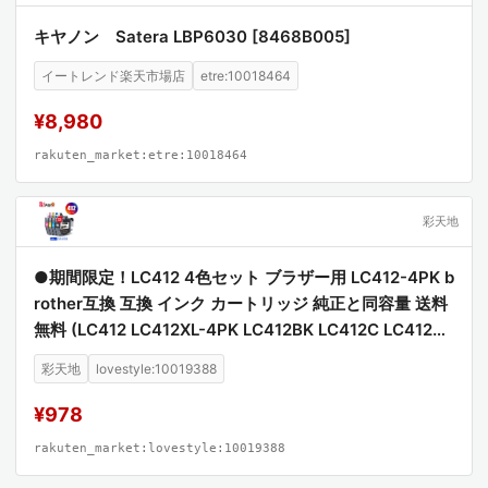
キヤノン Satera LBP6030 [8468B005]
イートレンド楽天市場店
etre:10018464
¥8,980
rakuten_market:etre:10018464
彩天地
●期間限定！LC412 4色セット ブラザー用 LC412-4PK b
rother互換 互換 インク カートリッジ 純正と同容量 送料
無料 (LC412 LC412XL-4PK LC412BK LC412C LC412M
LC412Y LC412XLBK LC412XLC LC412XLM LC412XLY
彩天地
lovestyle:10019388
MFC-J7100CDW MFC-J7300CDW)
¥978
rakuten_market:lovestyle:10019388