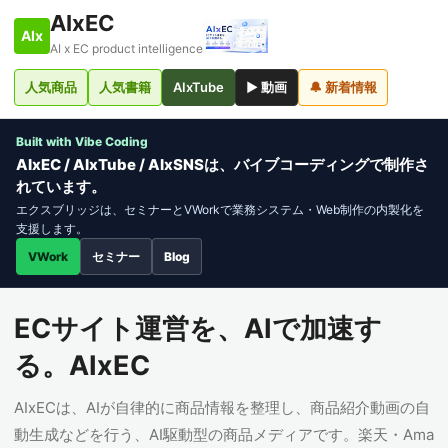
AIxEC
AIx
AI x EC product intelligence
人気商品
人気書籍
AIxTube
▶ 動画
🔔 新着情報
Built with Vibe Coding
AIxEC / AIxTube / AIxSNSは、バイブコーディングで制作さ
れています。
エクスブリッジは、セミナーとVWorkで業務システム・Web制作の内製化を
支援します。
VWork
セミナー
Blog
ECサイト運営を、AIで加速す
る。AIxEC
AIxECは、AIが自律的に商品情報を整理し、商品紹介動画の自
動生成などを行う、AI駆動型の商品メディアです。楽天・Ama