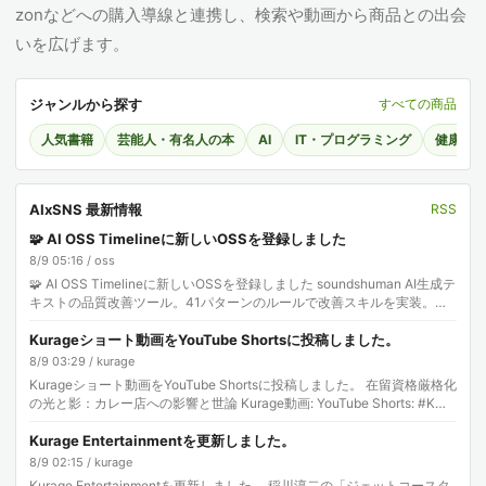
zonなどへの購入導線と連携し、検索や動画から商品との出会
いを広げます。
ジャンルから探す
すべての商品
人気書籍
芸能人・有名人の本
AI
IT・プログラミング
健康・
AIxSNS 最新情報
RSS
🧩 AI OSS Timelineに新しいOSSを登録しました
8/9 05:16 / oss
🧩 AI OSS Timelineに新しいOSSを登録しました soundshuman AI生成テ
キストの品質改善ツール。41パターンのルールで改善スキルを実装。ル
ール定義はJ…
Kurageショート動画をYouTube Shortsに投稿しました。
8/9 03:29 / kurage
Kurageショート動画をYouTube Shortsに投稿しました。 在留資格厳格化
の光と影：カレー店への影響と世論 Kurage動画: YouTube Shorts: #K…
Kurage Entertainmentを更新しました。
8/9 02:15 / kurage
Kurage Entertainmentを更新しました。 稲川淳二の「ジェットコースタ