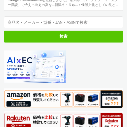
ー怪談」で冷えっ冷えの夏を…新潟市・りゅ…：怪談文化としての見どこ
ろ 「稲川淳二の「ジェッ…
検索