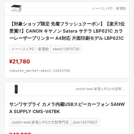
イーベストPC・家電館
【対象ショップ限定 先着フラッシュクーポン】【楽天1位
受賞!!】CANON キヤノン Satera サテラ LBP621C カラ
ーレーザープリンター A4対応 片面印刷モデル LBP621C
イーベストPC・家電館
ebest:12615726
¥21,780
rakuten_market:ebest:12615726
Joshin web 家電とPCの大型専門店
サンワサプライ カメラ内蔵USBスピーカーフォン SANW
A SUPPLY CMS-V47BK
Joshin web 家電とPCの大型専門店
jism:13075627