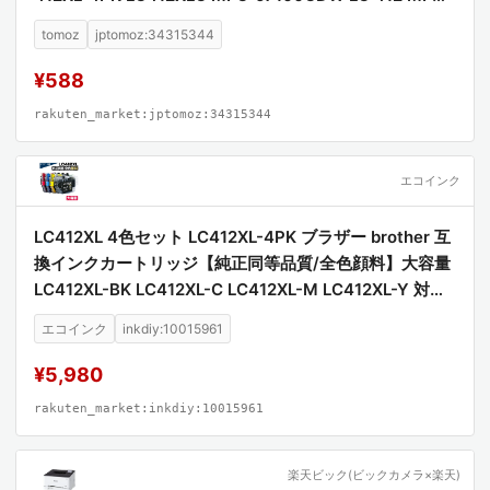
J7300CDW MFCJ7100CDW MFCJ7300CDW)
tomoz
jptomoz:34315344
¥588
rakuten_market:jptomoz:34315344
エコインク
LC412XL 4色セット LC412XL-4PK ブラザー brother 互
換インクカートリッジ【純正同等品質/全色顔料】大容量
LC412XL-BK LC412XL-C LC412XL-M LC412XL-Y 対応
プリンター MFC-J7100CDW MFC-J7300CDW 高品質
エコインク
inkdiy:10015961
顔料インク 互換インク
¥5,980
rakuten_market:inkdiy:10015961
楽天ビック(ビックカメラ×楽天)