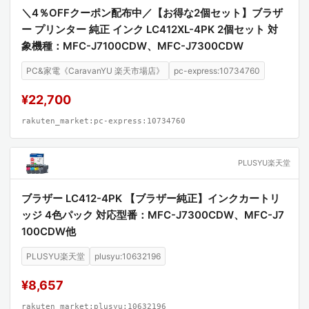
＼4％OFFクーポン配布中／【お得な2個セット】ブラザ
ー プリンター 純正 インク LC412XL-4PK 2個セット 対
象機種：MFC-J7100CDW、MFC-J7300CDW
PC&家電《CaravanYU 楽天市場店》
pc-express:10734760
¥22,700
rakuten_market:pc-express:10734760
PLUSYU楽天堂
ブラザー LC412-4PK 【ブラザー純正】インクカートリ
ッジ 4色パック 対応型番：MFC-J7300CDW、MFC-J7
100CDW他
PLUSYU楽天堂
plusyu:10632196
¥8,657
rakuten_market:plusyu:10632196