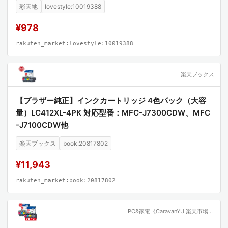
LC412Y LC412XLBK LC412XLC LC412XLM LC412XLY
彩天地
lovestyle:10019388
MFC-J7100CDW MFC-J7300CDW)
¥978
rakuten_market:lovestyle:10019388
楽天ブックス
【ブラザー純正】インクカートリッジ 4色パック（大容
量）LC412XL-4PK 対応型番：MFC-J7300CDW、MFC
-J7100CDW他
楽天ブックス
book:20817802
¥11,943
rakuten_market:book:20817802
PC&家電《CaravanYU 楽天市場店》