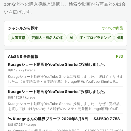
zonなどへの購入導線と連携し、検索や動画から商品との出会
いを広げます。
ジャンルから探す
すべての商品
人気書籍
芸能人・有名人の本
AI
IT・プログラミング
健康・
AIxSNS 最新情報
RSS
Kurageショート動画をYouTube Shortsに投稿しました。
8/8 19:27 / kurage
Kurageショート動画をYouTube Shortsに投稿しました。 彼は亡くなりま
した… 【日本語吹替・日本語字幕】 Kurage動画: YouTube Shorts: #…
Kurageショート動画をYouTube Shortsに投稿しました。
8/8 11:26 / kurage
Kurageショート動画をYouTube Shortsに投稿しました。 なぜ「完成品」
を渡してはいけないのか？AI時代のシステム開発術 Kurage動画: YouTub
e Sh…
🛰️ Kurageさんの世界ブリーフ 2026年8月8日 — S&P500 7,758
8/8 07:35 / kurage
🛰️ Kurageさんの世界ブリーフ 2026年8月8日 — S&P500 7,758 27のOSI