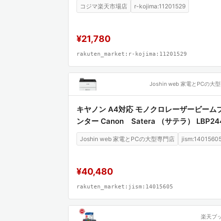
としてではなく、製造プロセス全体を制
コジマ楽天市場店
r-kojima:11201529
う。品質向上とコスト最適化という、製
を提供する、極めて価値の高い技術文献
¥21,780
rakuten_market:r-kojima:11201529
キヤノン A4対応 モノクロレーザービーム
ンター Canon Satera （サテラ） LBP24
Joshin web 家電とPCの大型専門店
jism:1401560
¥40,480
rakuten_market:jism:14015605
楽天ブ