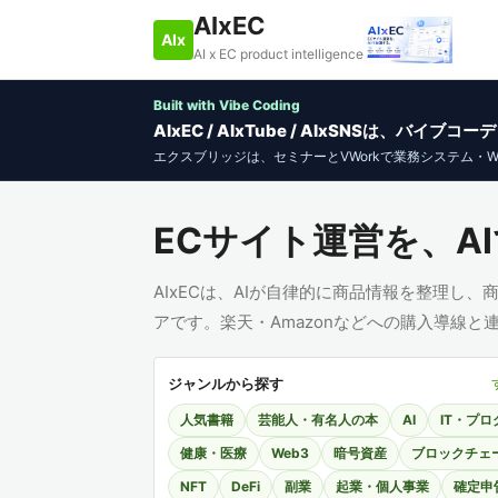
AIxEC
AIx
AI x EC product intelligence
Built with Vibe Coding
AIxEC / AIxTube / AIxSNSは、バ
エクスブリッジは、セミナーとVWorkで業務システム・
ECサイト運営を、AI
AIxECは、AIが自律的に商品情報を整理し
アです。楽天・Amazonなどへの購入導線
ジャンルから探す
人気書籍
芸能人・有名人の本
AI
IT・プ
健康・医療
Web3
暗号資産
ブロックチェ
NFT
DeFi
副業
起業・個人事業
確定申