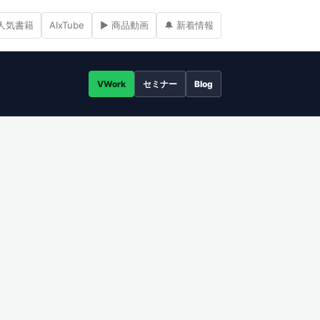
人気書籍
AIxTube
▶ 商品動画
🔔 新着情報
VWork
セミナー
Blog