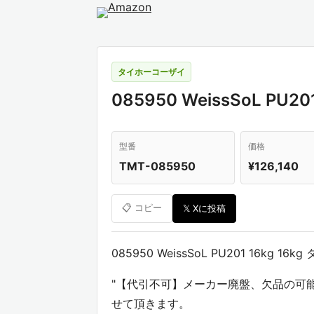
タイホーコーザイ
085950 WeissSoL PU
型番
価格
TMT-085950
¥126,140
📋 コピー
𝕏 Xに投稿
085950 WeissSoL PU201 16kg 1
"【代引不可】メーカー廃盤、欠品の可
せて頂きます。