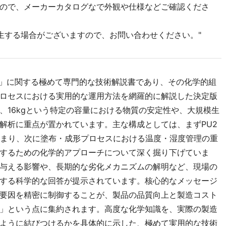
ので、メーカーカタログなで外観や仕様などご確認くださ
生する場合がございますので、お問い合わせください。"
U201」に関する極めて専門的な技術解説書であり、その化学的組
ロセスにおける実用的な運用方法を網羅的に解説した決定版
、16kgという特定の容量における物質の安定性や、大規模生
解析に重点が置かれています。主な構成としては、まずPU2
始まり、次に塗布・成形プロセスにおける温度・湿度管理の重
するための化学的アプローチについて深く掘り下げていま
与える影響や、長期的な劣化メカニズムの解明など、現場の
する科学的な回答が提示されています。核心的なメッセージ
要因を精密に制御することが、製品の品質向上と製造コスト
」という点に集約されます。高度な化学知識を、実際の製造
ように結びつけるかを具体的に示した、極めて実用的な技術