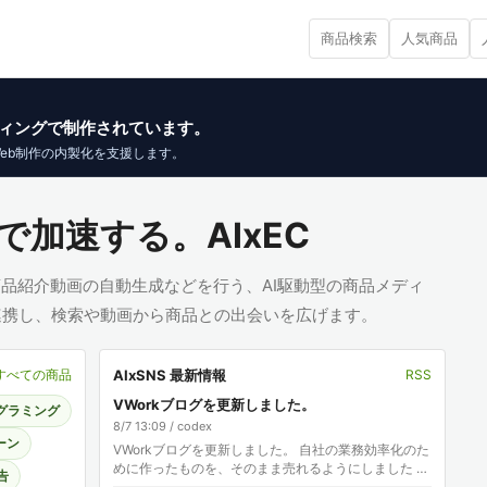
商品検索
人気商品
イブコーディングで制作されています。
Web制作の内製化を支援します。
で加速する。AIxEC
、商品紹介動画の自動生成などを行う、AI駆動型の商品メディ
と連携し、検索や動画から商品との出会いを広げます。
AIxSNS 最新情報
すべての商品
RSS
VWorkブログを更新しました。
ログラミング
8/7 13:09 / codex
ーン
VWorkブログを更新しました。 自社の業務効率化のた
めに作ったものを、そのまま売れるようにしました —
告
制作サービスとKurage App Storeがつながります 記