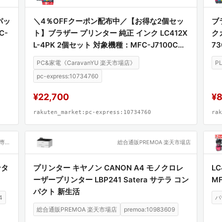
パッ
＼4％OFFクーポン配布中／【お得な2個セッ
ブ
C-
ト】ブラザー プリンター 純正 インク LC412X
ク
L-4PK 2個セット 対象機種：MFC-J7100CD
7
W、MFC-J7300CDW
PC&家電《CaravanYU 楽天市場店》
P
pc-express:10734760
¥22,700
¥8
rakuten_market:pc-express:10734760
rak
Joshin web 家電とPCの大型専門店
総合通販PREMOA 楽天市場店
ンタ
プリンター キヤノン CANON A4 モノクロレ
LC
ーザープリンター LBP241 Satera サテラ コン
MF
パクト 新生活
4
バ
総合通販PREMOA 楽天市場店
premoa:10983609