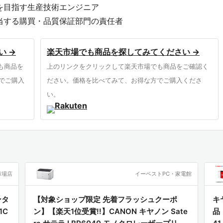
を目指す生産技術エンジニア
当する購買・品質保証部門の責任者
導入を検討している現場の技術者
い →
楽天市場でも商品を探してみてください →
よび特殊材料の技術情報の提供に特化した、専門性の高い技
も商品を
上のリンクをクリックして楽天市場でも商品をご確認く
り、化学・材料工学分野における最新の知見を、現場のエン
でご購入
ださい。価格を比べてみて、お得な方でご購入くださ
してきました。その著作は、単なる理論に留まらず、実務に
い。
的な内容で知られています。
扱うのに対し、本書は「WeissSoL PU201」という特定
「フィールド・ガイド」としての位置づけにあります。汎用
ける具体的な課題を解決するための、より実践的で、より深
市場店
イーベストPC・家電館
ェッショナルにとって、単なるマニュアルを超えた「戦略的
PU201の持つ潜在的な性能を最大限に引き出すための理論と実践
ンタ
【対象ショップ限定 先着フラッシュクーポ
キ
1C
ン】【楽天1位受賞!!】CANON キヤノン Sate
品（
ます。読後、読者は素材の物理的・化学的特性を単なる数値