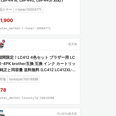
, LBP441e, LBP442, LBP443i 対応）
品トナー
r-toner:10004771
1,900
uten_market:r-toner:10004771
彩天地
期間限定！LC412 4色セット ブラザー用 LC
2-4PK brother互換 互換 インク カートリッ
純正と同容量 送料無料 (LC412 LC412XL-4
 LC412BK LC412C LC412M LC412Y LC41
天地
lovestyle:10019388
LBK LC412XLC LC412XLM LC412XLY MF
J7100CDW MFC-J7300CDW)
978
uten_market:lovestyle:10019388
PLUSYU楽天堂