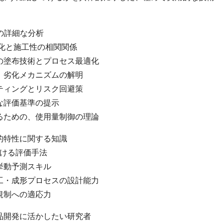
性の詳細な分析
変化と施工性の相関関係
の塗布技術とプロセス最適化
、劣化メカニズムの解明
ティングとリスク回避策
な評価基準の提示
るための、使用量制御の理論
的特性に関する知識
おける評価手法
挙動予測スキル
工・成形プロセスの設計能力
規制への適応力
品開発に活かしたい研究者