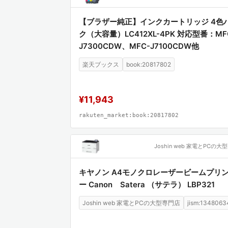
【ブラザー純正】インクカートリッジ 4色
ク（大容量）LC412XL-4PK 対応型番：MF
J7300CDW、MFC-J7100CDW他
楽天ブックス
book:20817802
¥11,943
rakuten_market:book:20817802
キヤノン A4モノクロレーザービームプリ
ー Canon Satera （サテラ） LBP321
Joshin web 家電とPCの大型専門店
jism:1348063