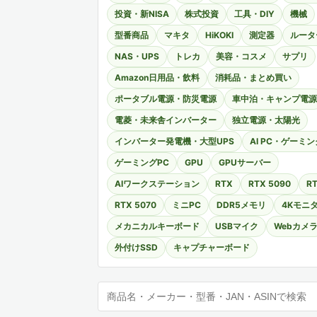
投資・新NISA
株式投資
工具・DIY
機械
型番商品
マキタ
HiKOKI
測定器
ルータ
NAS・UPS
トレカ
美容・コスメ
サプリ
Amazon日用品・飲料
消耗品・まとめ買い
ポータブル電源・防災電源
車中泊・キャンプ電源
電菱・未来舎インバーター
独立電源・太陽光
インバーター発電機・大型UPS
AI PC・ゲーミン
ゲーミングPC
GPU
GPUサーバー
AIワークステーション
RTX
RTX 5090
RT
RTX 5070
ミニPC
DDR5メモリ
4Kモニ
メカニカルキーボード
USBマイク
Webカメ
外付けSSD
キャプチャーボード