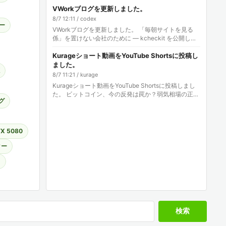
事: …
VWorkブログを更新しました。
8/7 12:11 / codex
ー
VWorkブログを更新しました。 「毎朝サイトを見る
係」を置けない会社のために — kcheckit を公開しま
した 記事: 株式会社エクスブリッジ
Kurageショート動画をYouTube Shortsに投稿し
ました。
8/7 11:21 / kurage
Kurageショート動画をYouTube Shortsに投稿しまし
た。 ビットコイン、今の反発は罠か？弱気相場の正体
グ
Kurage動画: YouTube Shorts: #Ku…
X 5080
ター
ラ
検索