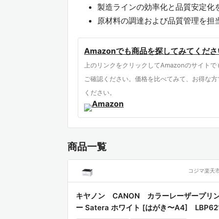
製造ラインの効率化と品質安定化
原材料の調達および品質管理を担
特殊なコーティングや成形技術の
Amazonでも商品を探してみてくださ
タイホーコーザイは、産業用化学素材お
上のリンクをクリックしてAmazonのサイトで
術出版・情報提供組織です。長年にわた
ご確認ください。価格を比べてみて、お得な方
ジニアが即座に活用できる形式で体系化
ください。
直結するデータに基づいた、極めて実用
一般的な高分子化学の教科書が広範な理論を
の素材に焦点を絞った、極めて専門的な
商品一覧
的な知識を補完し、特定の製造工程にお
化された参照資料といえます。
コジマ楽天
本書は、特定の産業用素材を扱うプロフ
資産」となる一冊です。WeissSoL 
キヤノン CANON カラーレーザープリ
ー Satera ホワイト [はがき〜A4] LBP62
が、緻密なデータとともに提示されてい