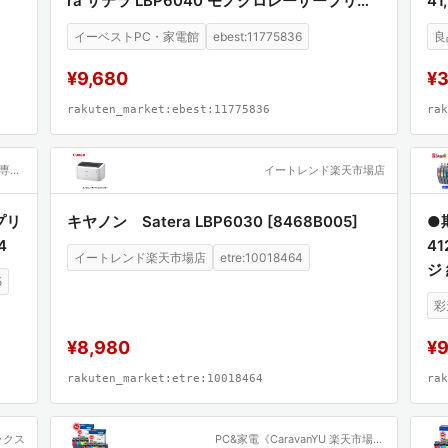
ra サテラ LBP6040 モノクロレーザープリン
41
御するための動的な変数として捉え直すことができるでしょ
ター A4対応 LBP6040
造業における永遠の課題に対する、具体的かつ科学的な解法
イーベストPC・家電館
ebest:11775836
良
です。
¥9,680
¥3
rakuten_market:ebest:11775836
rak
Joshin web 家電とPCの大型専門店
イートレンド楽天市場店
プリ
キヤノン Satera LBP6030 [8468B005]
●
4
41
イートレンド楽天市場店
etre:10018464
ジ 
5
PK
彩
2X
C-
¥8,980
¥
rakuten_market:etre:10018464
rak
ックス
PC&家電《CaravanYU 楽天市場店》