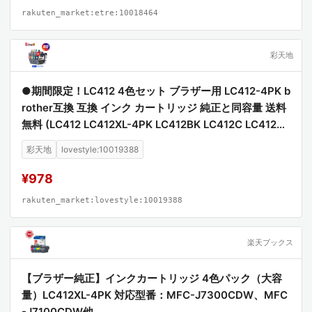
rakuten_market:etre:10018464
彩天地
●期間限定！LC412 4色セット ブラザー用 LC412-4PK b
rother互換 互換 インク カートリッジ 純正と同容量 送料
無料 (LC412 LC412XL-4PK LC412BK LC412C LC412M
LC412Y LC412XLBK LC412XLC LC412XLM LC412XLY
彩天地
lovestyle:10019388
MFC-J7100CDW MFC-J7300CDW)
¥978
rakuten_market:lovestyle:10019388
楽天ブックス
【ブラザー純正】インクカートリッジ 4色パック（大容
量）LC412XL-4PK 対応型番：MFC-J7300CDW、MFC
-J7100CDW他