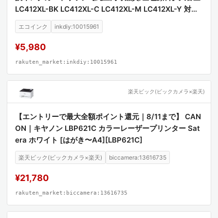
LC412XL-BK LC412XL-C LC412XL-M LC412XL-Y 対応
プリンター MFC-J7100CDW MFC-J7300CDW 高品質
エコインク
inkdiy:10015961
顔料インク 互換インク
¥5,980
rakuten_market:inkdiy:10015961
楽天ビック(ビックカメラ×楽天)
【エントリーで最大全額ポイント還元｜8/11まで】 CAN
ON｜キヤノン LBP621C カラーレーザープリンター Sat
era ホワイト [はがき〜A4][LBP621C]
楽天ビック(ビックカメラ×楽天)
biccamera:13616735
¥21,780
rakuten_market:biccamera:13616735