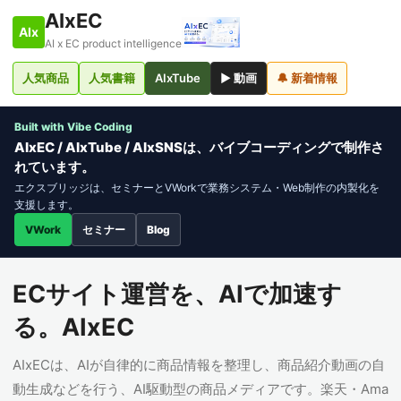
AIxEC
AIx
AI x EC product intelligence
人気商品
人気書籍
AIxTube
▶ 動画
🔔 新着情報
Built with Vibe Coding
AIxEC / AIxTube / AIxSNSは、バイブコーディングで制作さ
れています。
エクスブリッジは、セミナーとVWorkで業務システム・Web制作の内製化を
支援します。
VWork
セミナー
Blog
ECサイト運営を、AIで加速す
る。AIxEC
AIxECは、AIが自律的に商品情報を整理し、商品紹介動画の自
動生成などを行う、AI駆動型の商品メディアです。楽天・Ama