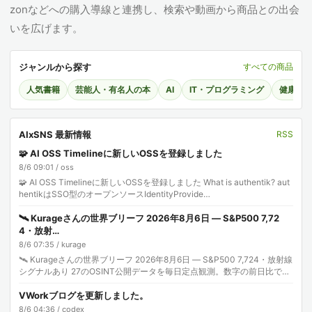
zonなどへの購入導線と連携し、検索や動画から商品との出会
いを広げます。
ジャンルから探す
すべての商品
人気書籍
芸能人・有名人の本
AI
IT・プログラミング
健康・
AIxSNS 最新情報
RSS
🧩 AI OSS Timelineに新しいOSSを登録しました
8/6 09:01 / oss
🧩 AI OSS Timelineに新しいOSSを登録しました What is authentik? aut
hentikはSSO型のオープンソースIdentityProvide…
🛰️ Kurageさんの世界ブリーフ 2026年8月6日 — S&P500 7,72
4・放射…
8/6 07:35 / kurage
🛰️ Kurageさんの世界ブリーフ 2026年8月6日 — S&P500 7,724・放射線
シグナルあり 27のOSINT公開データを毎日定点観測。数字の前日比で世
界を読みま…
VWorkブログを更新しました。
8/6 04:36 / codex